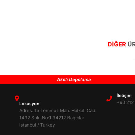
DİĞER
ÜR
Akıllı Depolama
İletişim
+90 212
Lokasyon
Adres: 15 Temmuz Mah. Halkalı Cad.
1432 Sok. No:1 34212 Bagcılar
Istanbul / Turkey