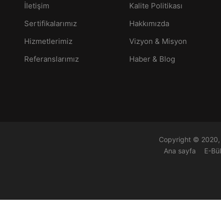
İletişim
Kalite Politikası
Sertifikalarımız
Hakkımızda
Hizmetlerimiz
Vizyon & Misyon
Referanslarımız
Haber & Blog
Copyright © 2020, 
Ana sayfa
E-Bü