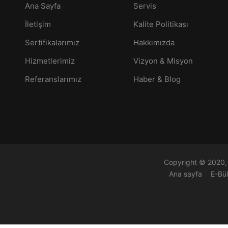
Ana Sayfa
Servis
İletişim
Kalite Politikası
Sertifikalarımız
Hakkımızda
Hizmetlerimiz
Vizyon & Misyon
Referanslarımız
Haber & Blog
Copyright © 2020, 
Ana sayfa
E-Bü