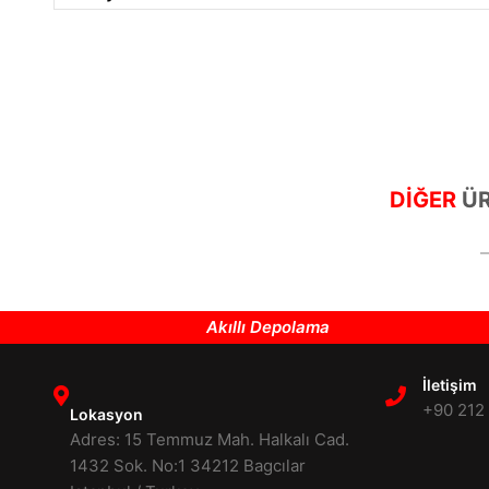
DİĞER
ÜR
Akıllı Depolama
İletişim
+90 212
Lokasyon
Adres: 15 Temmuz Mah. Halkalı Cad.
1432 Sok. No:1 34212 Bagcılar