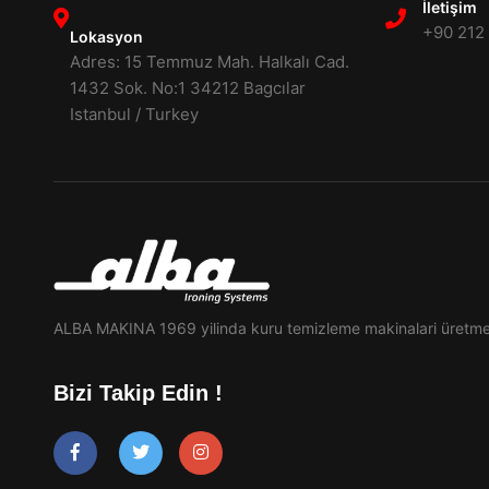
İletişim
+90 212
Lokasyon
Adres: 15 Temmuz Mah. Halkalı Cad.
1432 Sok. No:1 34212 Bagcılar
Istanbul / Turkey
ALBA MAKINA 1969 yilinda kuru temizleme makinalari üretme
Bizi Takip Edin !