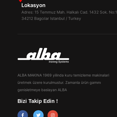
Lokasyon
Adres: 15 Temmuz Mah. Halkalı Cad. 1432 Sok. No:
34212 Bagcılar Istanbul / Turkey
ALBA MAKINA 1969 yilinda kuru temizleme makinalari
üretmek üzere kurulmustur. Zamanla ürün gamını
genisletmeye baslayan ALBA
Bizi Takip Edin !