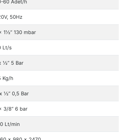
0-60 Adet/h
20V, 50Hz
x 1½” 130 mbar
 Lt/s
x ½” 5 Bar
5 Kg/h
x ½” 0,5 Bar
x 3/8” 6 bar
0 Lt/min
460 x 980 x 2470