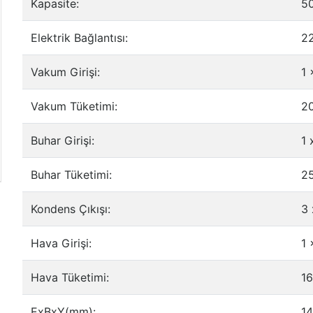
Kapasite:
5
Elektrik Bağlantısı:
2
Vakum Girişi:
1 
Vakum Tüketimi:
20
Buhar Girişi:
1 
Buhar Tüketimi:
2
Kondens Çıkışı:
3 
Hava Girişi:
1 
Hava Tüketimi:
16
ExBxY(mm):
1