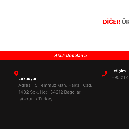
DİĞER
ÜR
Akıllı Depolama
İletişim
+90 212
Lokasyon
Adres: 15 Temmuz Mah. Halkalı Cad.
1432 Sok. No:1 34212 Bagcılar
Istanbul / Turkey