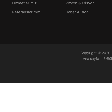
Hizmetlerimiz
Vizyon & Misyon
Referanslarımız
Haber & Blog
Copyright © 2020, 
Ana sayfa
E-Bü