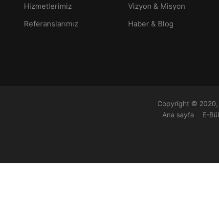
Hizmetlerimiz
Vizyon & Misyon
Referanslarımız
Haber & Blog
Copyright © 2020, 
Ana sayfa
E-Bü