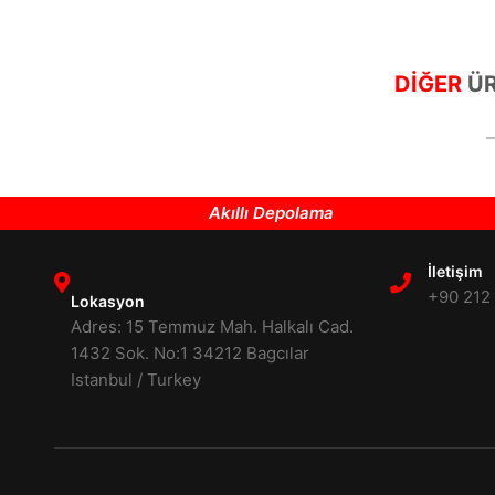
DİĞER
ÜR
Akıllı Depolama
İletişim
+90 212
Lokasyon
Adres: 15 Temmuz Mah. Halkalı Cad.
1432 Sok. No:1 34212 Bagcılar
Istanbul / Turkey