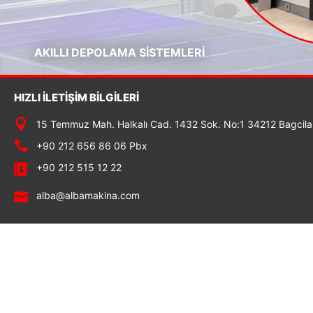
BUHAR JENERATÖRLERİ
HIZLI İLETİŞİM BİLGİLERİ
15 Temmuz Mah. Halkalı Cad. 1432 Sok. No:1 34212 Bagcilar
+90 212 656 86 06 Pbx
+90 212 515 12 22
alba@albamakina.com